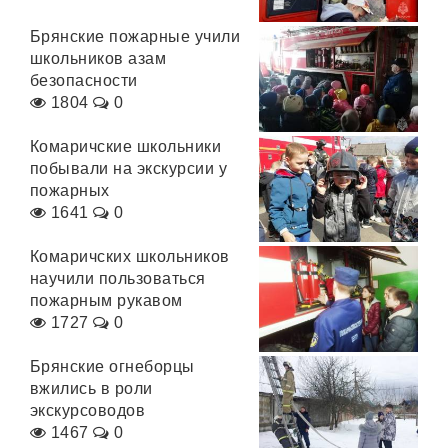
Брянские пожарные учили
школьников азам
безопасности
1804
0
Комаричские школьники
побывали на экскурсии у
пожарных
1641
0
Комаричских школьников
научили пользоваться
пожарным рукавом
1727
0
Брянские огнеборцы
вжились в роли
экскурсоводов
1467
0