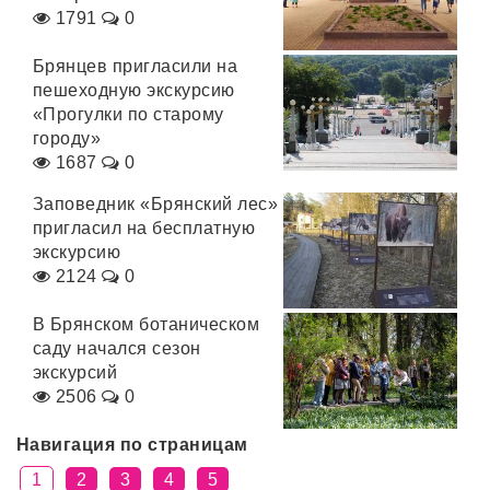
1791
0
Брянцев пригласили на
пешеходную экскурсию
«Прогулки по старому
городу»
1687
0
Заповедник «Брянский лес»
пригласил на бесплатную
экскурсию
2124
0
В Брянском ботаническом
саду начался сезон
экскурсий
2506
0
Навигация по страницам
1
2
3
4
5