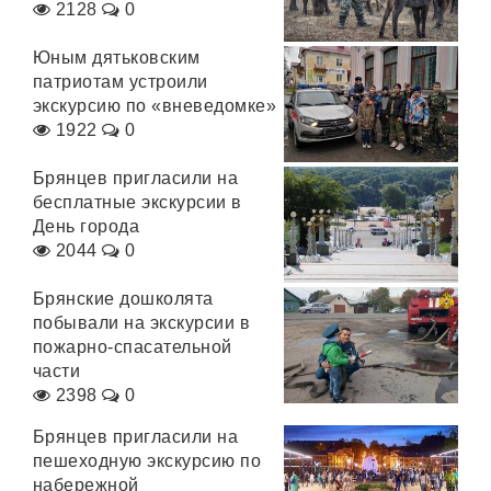
2128
0
Юным дятьковским
патриотам устроили
экскурсию по «вневедомке»
1922
0
Брянцев пригласили на
бесплатные экскурсии в
День города
2044
0
Брянские дошколята
побывали на экскурсии в
пожарно-спасательной
части
2398
0
Брянцев пригласили на
пешеходную экскурсию по
набережной