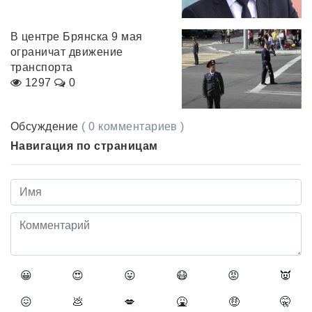
В центре Брянска 9 мая
ограничат движение
транспорта
1297
0
Обсуждение
( 0 комментариев )
Навигация по страницам
😀
😍
😛
😷
😡
👿
😖
💩
💋
🤮
🤑
🤫