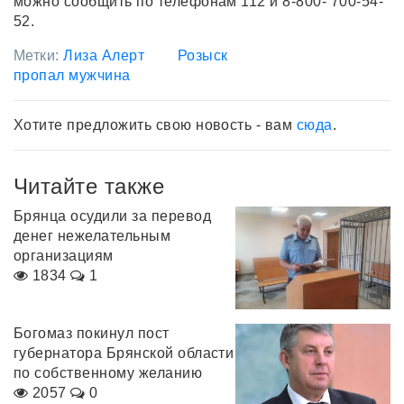
можно сообщить по телефонам 112 и 8-800- 700-54-
52.
Метки:
Лиза Алерт
Розыск
пропал мужчина
Хотите предложить свою новость - вам
сюда
.
Читайте также
Брянца осудили за перевод
денег нежелательным
организациям
1834
1
Богомаз покинул пост
губернатора Брянской области
по собственному желанию
2057
0