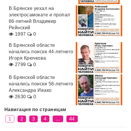
В Брянске уехал на
электросамокате и пропал
66-летний Владимир
Рейнский
1997
0
В Брянской области
начались поиски 44-летнего
Игоря Крючкова
2799
0
В Брянской области
начались поиски 58-летнего
Александра Ивако
2630
0
Навигация по страницам
1
2
3
4
…
44