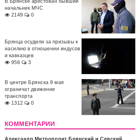
В Брянске арестован бывший
начальник МЧС
2149
0
Брянца осудили за призывы к
насилию в отношении индусов
и кавказцев
956
3
В центре Брянска 9 мая
ограничат движение
транспорта
1312
0
КОММЕНТАРИИ
Александр Митрополит Брянский и Севский