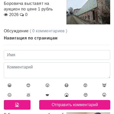
Боровича выставят на
аукцион по цене 1 рубль
2026
0
Обсуждение
( 0 комментариев )
Навигация по страницам
😀
😍
😛
😷
😡
👿
😖
💩
💋
🤮
🤑
🤫