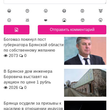
😀
😍
😛
😷
😡
👿
😖
💩
💋
🤮
🤑
🤫
Богомаз покинул пост
губернатора Брянской области
по собственному желанию
2073
0
В Брянске дом инженера
Боровича выставят на
аукцион по цене 1 рубль
2026
0
Брянца осудили за призывы к
насилию в отношении индусов