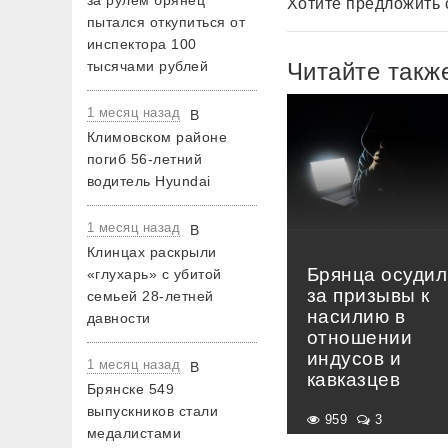
за рулем брянец
Хотите предложить 
пытался откупиться от
инспектора 100
тысячами рублей
Читайте такж
1 месяц назад
В
Климовском районе
погиб 56-летний
водитель Hyundai
1 месяц назад
В
Клинцах раскрыли
Брянца осудил
«глухарь» с убитой
за призывы к
семьей 28-летней
насилию в
давности
отношении
индусов и
1 месяц назад
В
кавказцев
Брянске 549
выпускников стали
959
3
медалистами