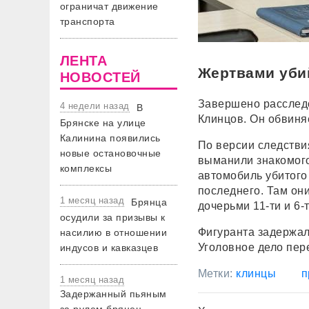
ограничат движение
транспорта
ЛЕНТА
Жертвами убий
НОВОСТЕЙ
Завершено расследо
4 недели назад
В
Клинцов. Он обвиня
Брянске на улице
Калинина появились
По версии следстви
новые остановочные
выманили знакомого
комплексы
автомобиль убитого 
последнего. Там он
1 месяц назад
Брянца
дочерьми 11-ти и 6-
осудили за призывы к
Фигуранта задержали
насилию в отношении
Уголовное дело пер
индусов и кавказцев
Метки:
клинцы
п
1 месяц назад
Задержанный пьяным