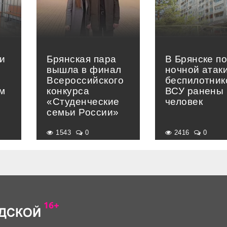
и
Брянская пара
В Брянске п
вышла в финал
ночной атак
Всероссийского
беспилотник
м
конкурса
ВСУ ранены 
«Студенческие
человек
семьи России»
1543
0
2416
0