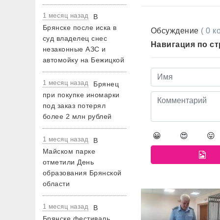
1 месяц назад
В
Брянске после иска в
Обсуждение
( 0 
суд владелец снес
Навигация по с
незаконные АЗС и
автомойку на Бежицкой
1 месяц назад
Брянец
при покупке иномарки
под заказ потерял
более 2 млн рублей
😀
😍
😛
1 месяц назад
В
Майском парке
отметили День
образования Брянской
области
1 месяц назад
В
Брянске фестиваль