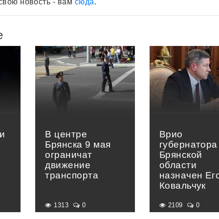
свою новость - вам
сюда
.
е
и
В центре
Врио
Брянска 9 мая
губернатора
ограничат
Брянской
движение
области
транспорта
назначен Ег
Ковальчук
1313
0
2109
0