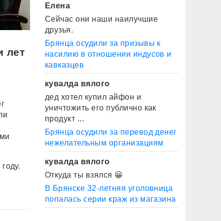
Елена
Сейчас они наши наилучшие
друзья.
Брянца осудили за призывы к
и лет
насилию в отношении индусов и
кавказцев
кувалда вялого
дед хотел купил айфон и
ег
уничтожить его публично как
ли
продукт ...
Брянца осудили за перевод денег
ими
нежелательным организациям
кувалда вялого
году.
Откуда ты взялся 😀
В Брянске 32-летняя уголовница
попалась серии краж из магазина