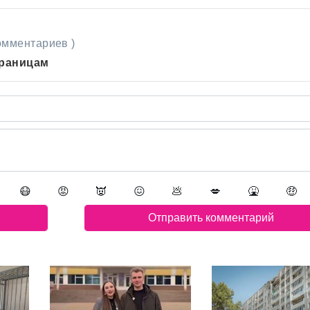
комментариев )
траницам
😷
😡
👿
😖
💩
💋
🤮
🤑