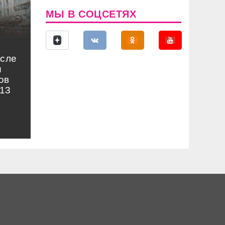
МЫ В СОЦСЕТЯХ
осле
и
ов
13