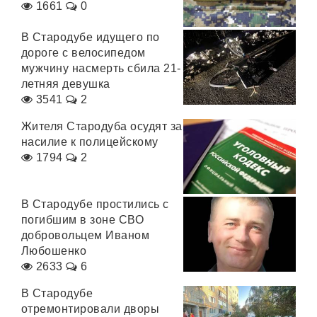
1661
0
В Стародубе идущего по
дороге с велосипедом
мужчину насмерть сбила 21-
летняя девушка
3541
2
Жителя Стародуба осудят за
насилие к полицейскому
1794
2
В Стародубе простились c
погибшим в зоне СВО
добровольцем Иваном
Любошенко
2633
6
В Стародубе
отремонтировали дворы