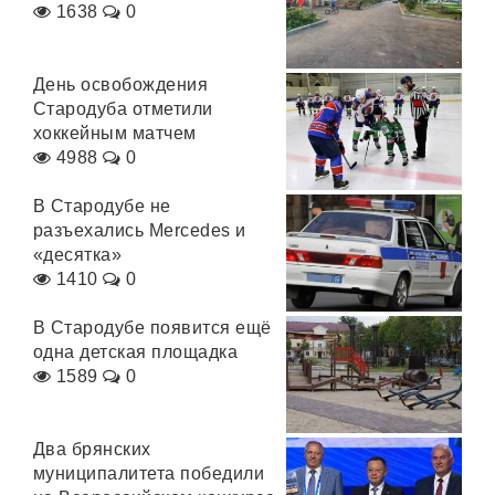
1638
0
День освобождения
Стародуба отметили
хоккейным матчем
4988
0
В Стародубе не
разъехались Mercedes и
«десятка»
1410
0
В Стародубе появится ещё
одна детская площадка
1589
0
Два брянских
муниципалитета победили