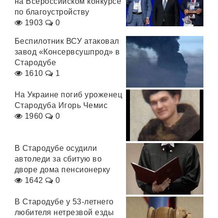
на Всероссийском конкурсе
по благоустройству
1903
0
Беспилотник ВСУ атаковал
завод «Консервсушпрод» в
Стародубе
1610
1
На Украине погиб уроженец
Стародуба Игорь Чемис
1960
0
В Стародубе осудили
автоледи за сбитую во
дворе дома пенсионерку
1642
0
В Стародубе у 53-летнего
любителя нетрезвой езды