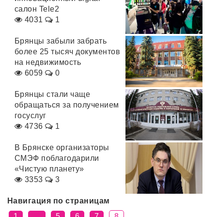
салон Tele2
4031
1
Брянцы забыли забрать
более 25 тысяч документов
на недвижимость
6059
0
Брянцы стали чаще
обращаться за получением
госуслуг
4736
1
В Брянске организаторы
СМЭФ поблагодарили
«Чистую планету»
3353
3
Навигация по страницам
1
…
5
6
7
8