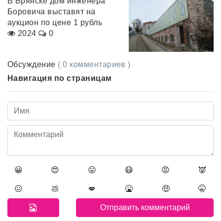
В Брянске дом инженера
Боровича выставят на
аукцион по цене 1 рубль
2024
0
Обсуждение
( 0 комментариев )
Навигация по страницам
😀
😍
😛
😷
😡
👿
😖
💩
💋
🤮
🤑
🤫