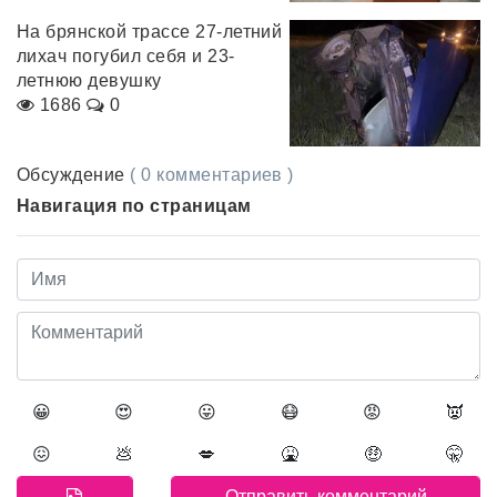
На брянской трассе 27-летний
лихач погубил себя и 23-
летнюю девушку
1686
0
Обсуждение
( 0 комментариев )
Навигация по страницам
😀
😍
😛
😷
😡
👿
😖
💩
💋
🤮
🤑
🤫