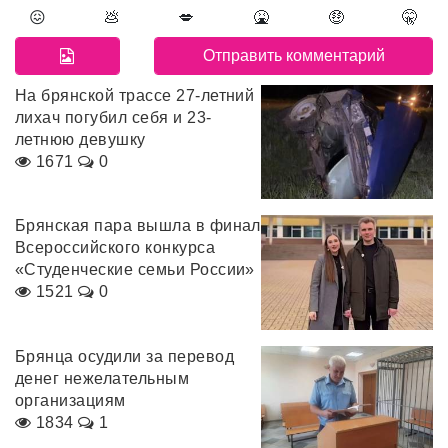
😖
💩
💋
🤮
🤑
🤫
На брянской трассе 27-летний
лихач погубил себя и 23-
летнюю девушку
1671
0
Брянская пара вышла в финал
Всероссийского конкурса
«Студенческие семьи России»
1521
0
Брянца осудили за перевод
денег нежелательным
организациям
1834
1