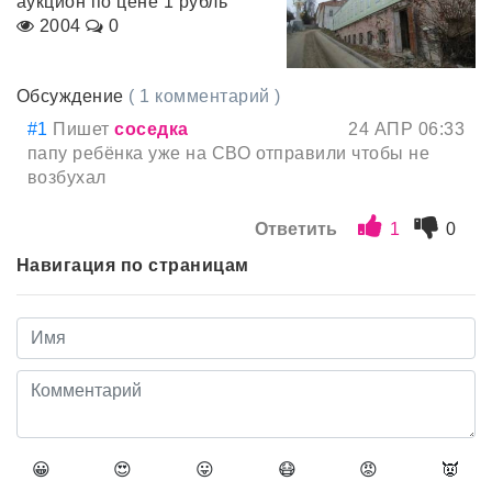
аукцион по цене 1 рубль
2004
0
Обсуждение
( 1 комментарий )
#1
Пишет
соседка
24 АПР 06:33
папу ребёнка уже на СВО отправили чтобы не
возбухал
Ответить
1
0
Навигация по страницам
😀
😍
😛
😷
😡
👿