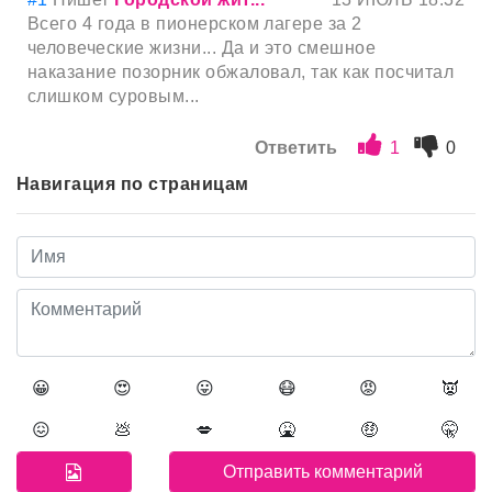
Всего 4 года в пионерском лагере за 2
человеческие жизни... Да и это смешное
наказание позорник обжаловал, так как посчитал
слишком суровым...
Ответить
1
0
Навигация по страницам
😀
😍
😛
😷
😡
👿
😖
💩
💋
🤮
🤑
🤫