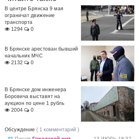
В центре Брянска 9 мая
ограничат движение
транспорта
1294
0
В Брянске арестован бывший
начальник МЧС
2132
0
В Брянске дом инженера
Боровича выставят на
аукцион по цене 1 рубль
2004
0
Обсуждение
( 1 комментарий )
#1
Пишет
Городской жит...
13 ИЮЛЬ 18:32