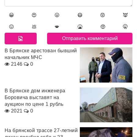
😀
😍
😛
😷
😡
👿
😖
💩
💋
🤮
🤑
🤫
В Брянске арестован бывший
начальник МЧС
2146
0
В Брянске дом инженера
Боровича выставят на
аукцион по цене 1 рубль
2021
0
На брянской трассе 27-летний