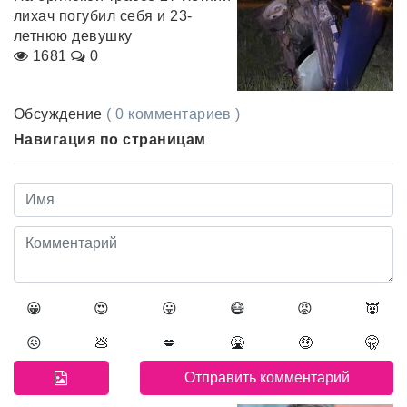
лихач погубил себя и 23-
летнюю девушку
1681
0
Обсуждение
( 0 комментариев )
Навигация по страницам
😀
😍
😛
😷
😡
👿
😖
💩
💋
🤮
🤑
🤫