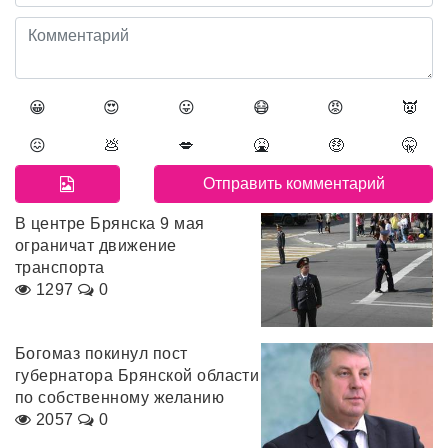
😀
😍
😛
😷
😡
👿
😖
💩
💋
🤮
🤑
🤫
В центре Брянска 9 мая
ограничат движение
транспорта
1297
0
Богомаз покинул пост
губернатора Брянской области
по собственному желанию
2057
0