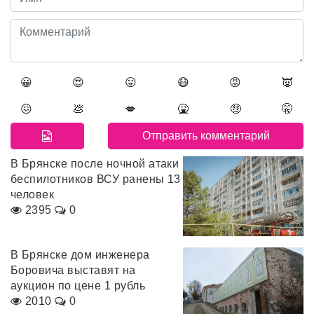
😀
😍
😛
😷
😡
👿
😖
💩
💋
🤮
🤑
🤫
В Брянске после ночной атаки
беспилотников ВСУ ранены 13
человек
2395
0
В Брянске дом инженера
Боровича выставят на
аукцион по цене 1 рубль
2010
0