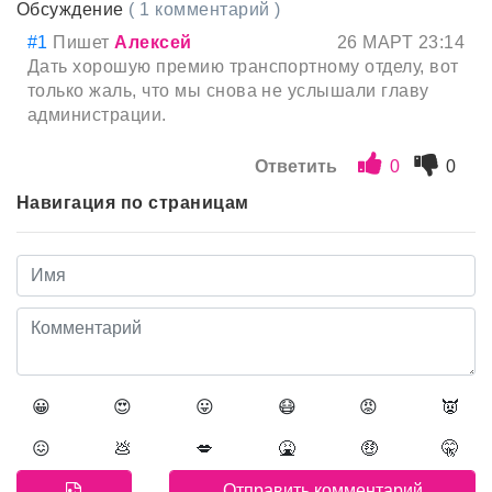
Обсуждение
( 1 комментарий )
#1
Пишет
Алексей
26 МАРТ 23:14
Дать хорошую премию транспортному отделу, вот
только жаль, что мы снова не услышали главу
администрации.
Ответить
0
0
Навигация по страницам
😀
😍
😛
😷
😡
👿
😖
💩
💋
🤮
🤑
🤫