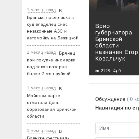
1 месяц назад
В
Брянске после иска в
суд владелец снес
Врио
незаконные АЗС и
губернатора
автомойку на Бежицкой
Брянской
области
назначен Егор
1 месяц назад
Брянец
Ковальчук
при покупке иномарки
под заказ потерял
2128
0
более 2 млн рублей
1 месяц назад
В
Майском парке
Обсуждение
( 0 
отметили День
Навигация по с
образования Брянской
области
1 месяц назад
В
Брянске фестиваль