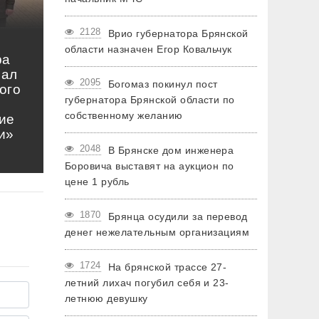
2128
Врио губернатора Брянской
области назначен Егор Ковальчук
ра
нал
2095
Богомаз покинул пост
ого
губернатора Брянской области по
собственному желанию
ие
и»
2048
В Брянске дом инженера
Боровича выставят на аукцион по
цене 1 рубль
1870
Брянца осудили за перевод
денег нежелательным организациям
1724
На брянской трассе 27-
летний лихач погубил себя и 23-
летнюю девушку