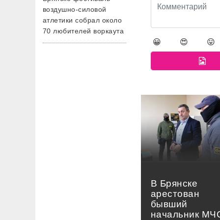
воздушно-силовой
атлетики собрал около
70 любителей воркаута
😀
😍
😛
В Брянске
арестован
бывший
начальник МЧ