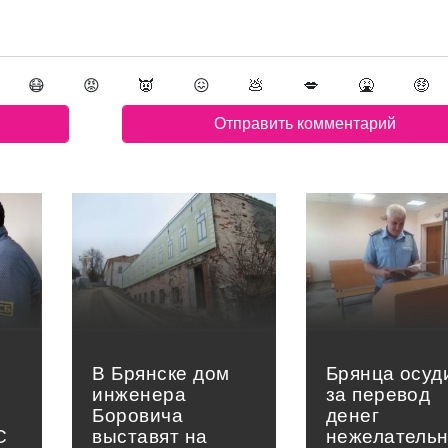
😷
😡
👿
😖
💩
💋
🤮
🤑
В Брянске дом
Брянца осуд
инженера
за перевод
Боровича
денег
С
выставят на
нежелатель