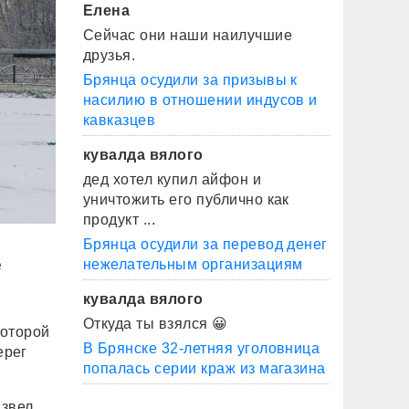
Елена
Сейчас они наши наилучшие
друзья.
Брянца осудили за призывы к
насилию в отношении индусов и
кавказцев
кувалда вялого
дед хотел купил айфон и
уничтожить его публично как
продукт ...
Брянца осудили за перевод денег
е
нежелательным организациям
кувалда вялого
Откуда ты взялся 😀
которой
В Брянске 32-летняя уголовница
ерег
попалась серии краж из магазина
извел