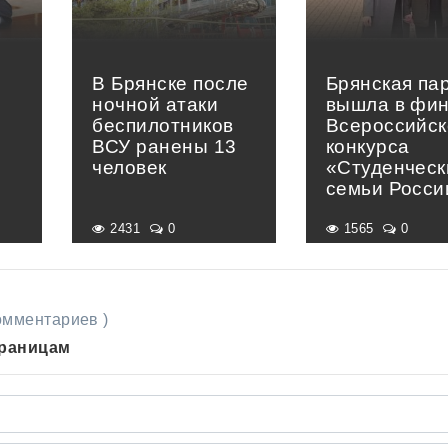
В Брянске после
Брянская па
ночной атаки
вышла в фи
беспилотников
Всероссийск
ВСУ ранены 13
конкурса
человек
«Студенческ
семьи Росси
2431
0
1565
0
комментариев )
траницам