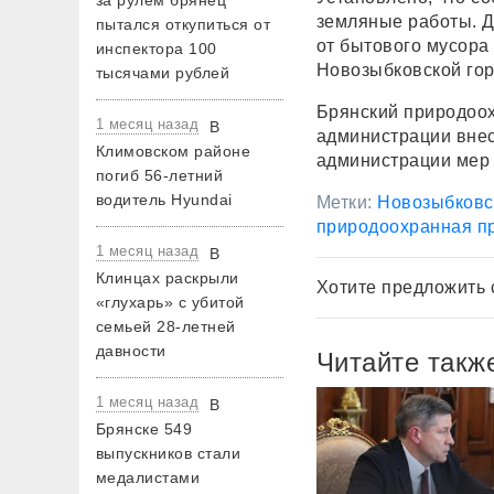
за рулем брянец
земляные работы. Д
пытался откупиться от
от бытового мусора
инспектора 100
Новозыбковской гор
тысячами рублей
Брянский природоох
1 месяц назад
В
администрации вне
Климовском районе
администрации мер
погиб 56-летний
водитель Hyundai
Метки:
Новозыбковс
природоохранная п
1 месяц назад
В
Клинцах раскрыли
Хотите предложить 
«глухарь» с убитой
семьей 28-летней
давности
Читайте такж
1 месяц назад
В
Брянске 549
выпускников стали
медалистами