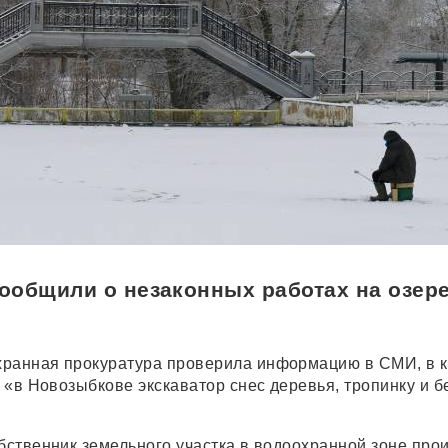
ообщили о незаконных работах на озер
хранная прокуратура проверила информацию в СМИ, в 
о «в Новозыбкове экскаватор снес деревья, тропинку и б
обственник земельного участка в водоохранной зоне про