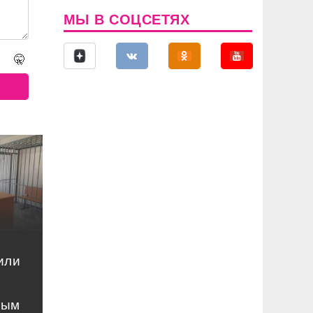
МЫ В СОЦСЕТЯХ
🤫
или
ным