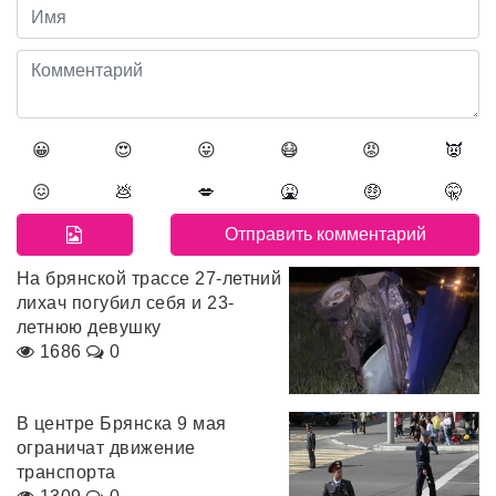
😀
😍
😛
😷
😡
👿
😖
💩
💋
🤮
🤑
🤫
На брянской трассе 27-летний
лихач погубил себя и 23-
летнюю девушку
1686
0
В центре Брянска 9 мая
ограничат движение
транспорта