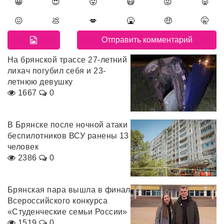
😀
😍
😛
😷
😡
👿
😖
💩
💋
🤮
🤑
🤫
На брянской трассе 27-летний
лихач погубил себя и 23-
летнюю девушку
1667
0
В Брянске после ночной атаки
беспилотников ВСУ ранены 13
человек
2386
0
Брянская пара вышла в финал
Всероссийского конкурса
«Студенческие семьи России»
1519
0