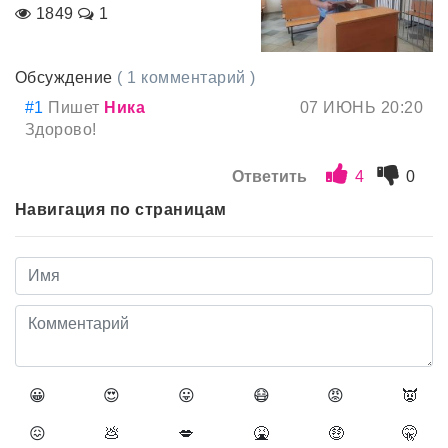
1849
1
Обсуждение
( 1 комментарий )
#1
Пишет
Ника
07 ИЮНЬ 20:20
Здорово!
Ответить
4
0
Навигация по страницам
😀
😍
😛
😷
😡
👿
😖
💩
💋
🤮
🤑
🤫