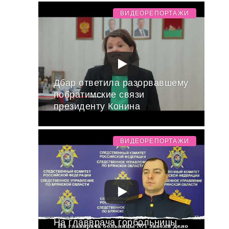
ВИДЕОРЕПОРТАЖИ
Дбар ответила разорвавшему
побратимские связи
президенту Конина
ВИДЕОРЕПОРТАЖИ
На главврача горбольницы