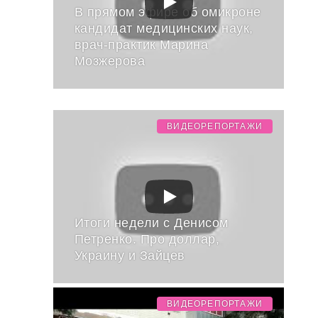
В прямом эфире об омикроне
кандидат медицинских наук,
врач-практик Марина
Мозжерова
ВИДЕОРЕПОРТАЖИ
Итоги недели с Денисом
Петренко. Про доллар,
Украину и Зайцев
ВИДЕОРЕПОРТАЖИ