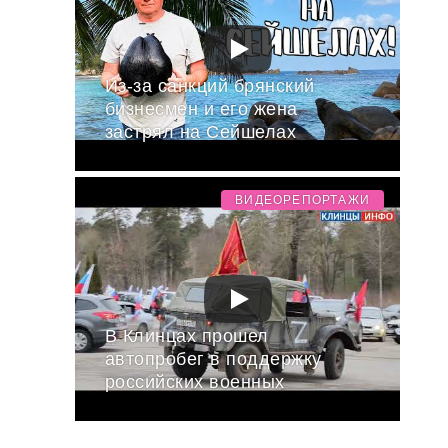
Из-за санкций брянский
бизнесмен и его жена
застрял на Сейшелах
ВИДЕОРЕПОРТАЖИ
В Клинцах прошел
автопробег в поддержку
российских военных