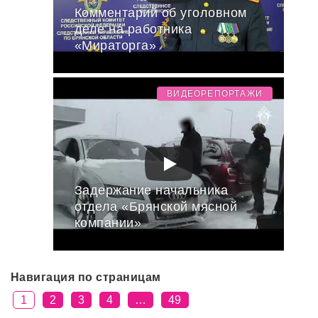
Комментарий об уголовном
деле на работника
«Мираторга»
ВИДЕОРЕПОРТАЖИ
Задержание начальника
отдела «Брянской мясной
компании»
Навигация по страницам
1
2
3
4
…
49