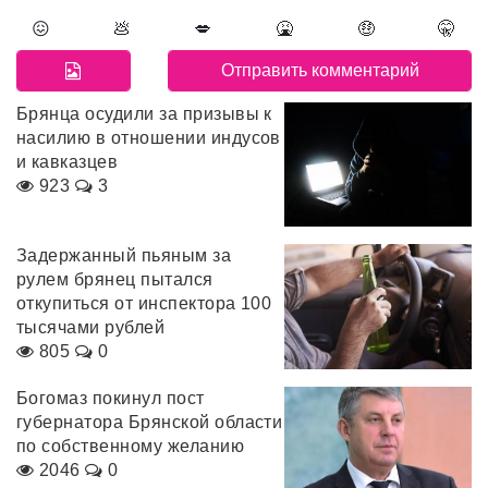
😖
💩
💋
🤮
🤑
🤫
Брянца осудили за призывы к
насилию в отношении индусов
и кавказцев
923
3
Задержанный пьяным за
рулем брянец пытался
откупиться от инспектора 100
тысячами рублей
805
0
Богомаз покинул пост
губернатора Брянской области
по собственному желанию
2046
0