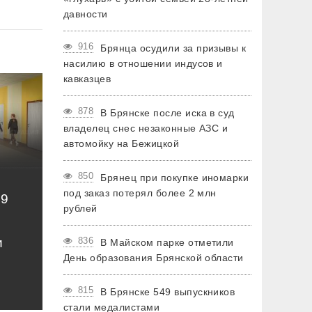
давности
916
Брянца осудили за призывы к
насилию в отношении индусов и
кавказцев
878
В Брянске после иска в суд
владелец снес незаконные АЗС и
автомойку на Бежицкой
850
Брянец при покупке иномарки
под заказ потерял более 2 млн
49
рублей
и
836
В Майском парке отметили
День образования Брянской области
815
В Брянске 549 выпускников
стали медалистами