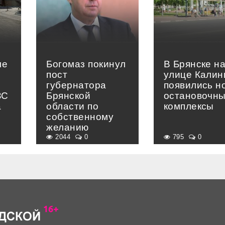
ле
Богомаз покинул
В Брянске н
пост
улице Калин
губернатора
появились н
ЗС
Брянской
остановочн
а
области по
комплексы
собственному
желанию
2044
0
795
0