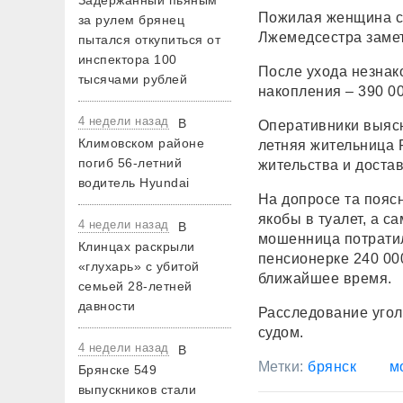
Задержанный пьяным
Пожилая женщина со
за рулем брянец
Лжемедсестра замети
пытался откупиться от
инспектора 100
После ухода незнак
тысячами рублей
накопления – 390 00
4 недели назад
В
Оперативники выясн
Климовском районе
летняя жительница 
погиб 56-летний
жительства и достав
водитель Hyundai
На допросе та поясн
якобы в туалет, а 
4 недели назад
В
мошенница потратил
Клинцах раскрыли
пенсионерке 240 00
«глухарь» с убитой
ближайшее время.
семьей 28-летней
давности
Расследование угол
судом.
4 недели назад
В
Метки:
брянск
м
Брянске 549
выпускников стали