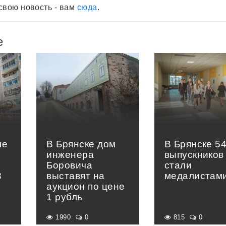
свою новость - вам
сюда
.
е
ле
В Брянске дом
В Брянске 5
инженера
выпускников
в
Боровича
стали
3
выставят на
медалистам
аукцион по цене
1 рубль
1990
0
815
0