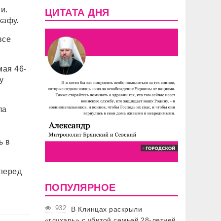
и.
ЦИТАТА ДНЯ
кафу.
все
мая 46-
у
ла
ь в
 перед
ПОПУЛЯРНОЕ
932
В Клинцах раскрыли
«глухарь» с убитой семьей 28-летней