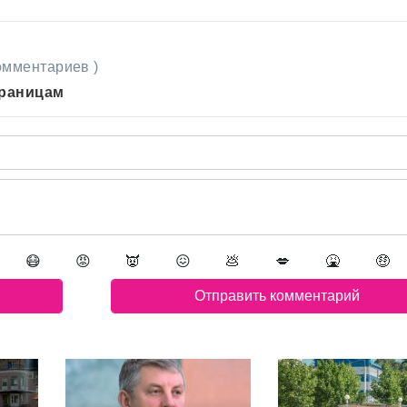
комментариев )
траницам
😷
😡
👿
😖
💩
💋
🤮
🤑