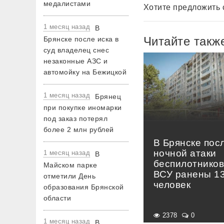
медалистами
Хотите предложить 
1 месяц назад
В
Читайте такж
Брянске после иска в
суд владелец снес
незаконные АЗС и
автомойку на Бежицкой
1 месяц назад
Брянец
при покупке иномарки
под заказ потерял
более 2 млн рублей
В Брянске пос
ночной атаки
1 месяц назад
В
беспилотнико
Майском парке
ВСУ ранены 1
отметили День
человек
образования Брянской
области
2378
0
1 месяц назад
В