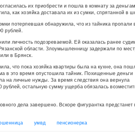
гласилась их приобрести и пошла в комнату за деньгам
ла, как хозяйка доставала их из сумки, спрятанной в ш
омки потерпевшая обнаружила, что из тайника пропали 
0 рублей.
или личность подозреваемой. Ей оказалась ранее суди
Рязанской области. Злоумышленницу задержали по мест
или в Брянск.
ила, что пока хозяйка квартиры была на кухне, она пош
сама в это время опустошила тайник. Похищенные деньги
а на личные нужды. За время следствия она вернула
0 рублей, остальную сумму ущерба обязалась возместит
овного дела завершено. Вскоре фигурантка предстанет
ошенница
умвд
пенсионерка