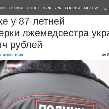
ОИСШЕСТВИЯ
СПОРТ
КУЛЬТУРА
РОССИЯ
МНЕНИЯ
ке у 87-летней
ерки лжемедсестра укр
яч рублей
оисшествия