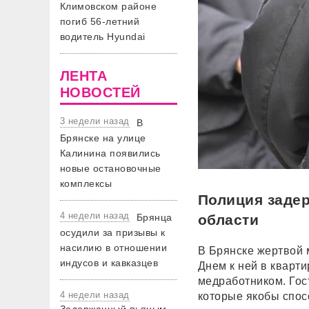
Климовском районе
погиб 56-летний
водитель Hyundai
ЛЕНТА
НОВОСТЕЙ
3 недели назад
В
Брянске на улице
Калинина появились
новые остановочные
комплексы
Полиция задер
4 недели назад
Брянца
области
осудили за призывы к
насилию в отношении
В Брянске жертвой 
индусов и кавказцев
Днем к ней в кварт
медработником. Гос
4 недели назад
которые якобы спосо