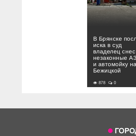
В Брянске пос
иска в суд
владелец снес
незаконные А
и автомойку н
Бежицкой
878
0