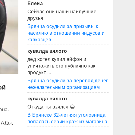
Елена
Сейчас они наши наилучшие
друзья.
Брянца осудили за призывы к
насилию в отношении индусов и
кавказцев
кувалда вялого
дед хотел купил айфон и
уничтожить его публично как
продукт ...
Брянца осудили за перевод денег
ой
нежелательным организациям
кувалда вялого
Откуда ты взялся 😀
она.
В Брянске 32-летняя уголовница
попалась серии краж из магазина
БАДы,