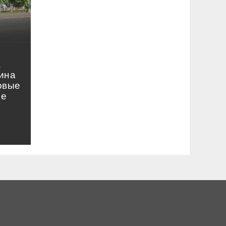
а
ина
овые
ые