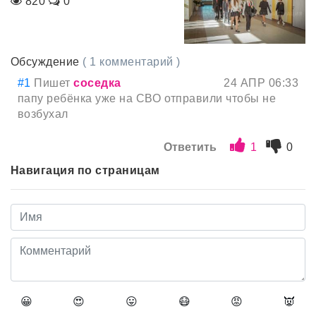
820
0
Обсуждение
( 1 комментарий )
#1
Пишет
соседка
24 АПР 06:33
папу ребёнка уже на СВО отправили чтобы не
возбухал
Ответить
1
0
Навигация по страницам
😀
😍
😛
😷
😡
👿