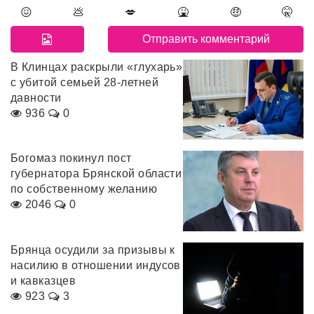
😖
💩
💋
🤮
🤑
🤫
В Клинцах раскрыли «глухарь»
с убитой семьей 28-летней
давности
936
0
Богомаз покинул пост
губернатора Брянской области
по собственному желанию
2046
0
Брянца осудили за призывы к
насилию в отношении индусов
и кавказцев
923
3