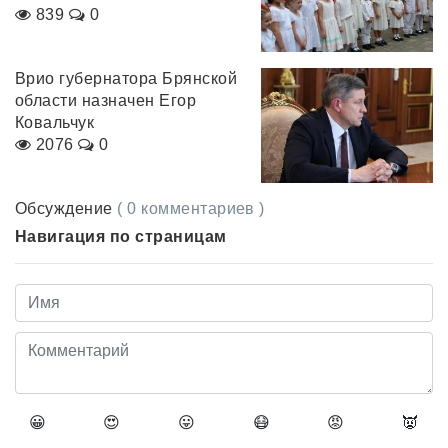
839
0
Врио губернатора Брянской
области назначен Егор
Ковальчук
2076
0
Обсуждение
( 0 комментариев )
Навигация по страницам
😀
😍
😛
😷
😡
👿