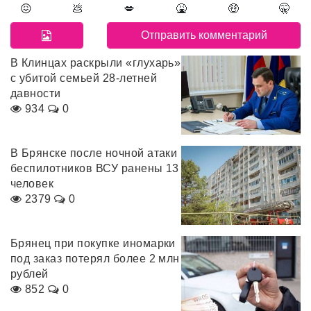
😖
💩
💋
🤮
🤑
🤫
В Клинцах раскрыли «глухарь»
с убитой семьей 28-летней
давности
934
0
В Брянске после ночной атаки
беспилотников ВСУ ранены 13
человек
2379
0
Брянец при покупке иномарки
под заказ потерял более 2 млн
рублей
852
0