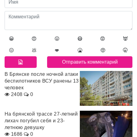
😀
😍
😛
😷
😡
👿
😖
💩
💋
🤮
🤑
🤫
В Брянске после ночной атаки
беспилотников ВСУ ранены 13
человек
2408
0
На брянской трассе 27-летний
лихач погубил себя и 23-
летнюю девушку
1686
0