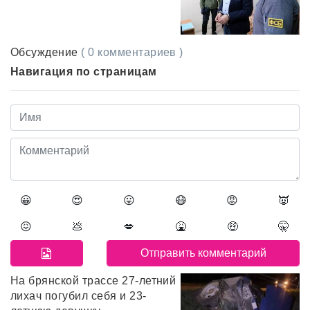
Обсуждение
( 0 комментариев )
Навигация по страницам
😀
😍
😛
😷
😡
👿
😖
💩
💋
🤮
🤑
🤫
На брянской трассе 27-летний
лихач погубил себя и 23-