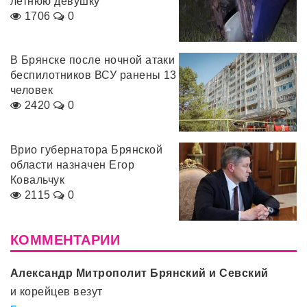
летнюю девушку
1706
0
В Брянске после ночной атаки
беспилотников ВСУ ранены 13
человек
2420
0
Врио губернатора Брянской
области назначен Егор
Ковальчук
2115
0
КОММЕНТАРИИ
Александр Митрополит Брянский и Севский
и корейцев везут